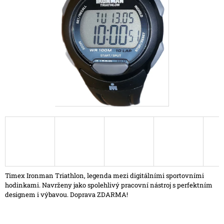
hvězdiček.
A
J
Í
T
?
HLEDAT
D
O
P
Timex Ironman Triathlon, legenda mezi digitálními sportovními
O
hodinkami. Navrženy jako spolehlivý pracovní nástroj s perfektním
R
designem i výbavou. Doprava ZDARMA!
U
Č
U