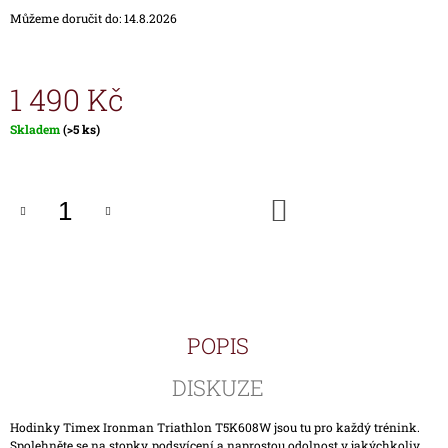
J
Můžeme doručit do:
14.8.2026
E
M
E
1 490 Kč
HODINKY
Měrná
Skladem
(>5 ks)
TIMEX
cena:
IRONMAN
TRIATHLON
T5K588
DO
1
KOŠÍKU
890
Kč
POPIS
DISKUZE
Hodinky Timex Ironman Triathlon T5K608W jsou tu pro každý trénink.
Spolehněte se na stopky, podsvícení a naprostou odolnost v jakýchkoliv