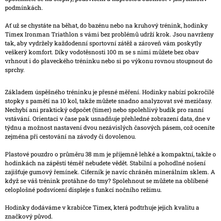
podmínkách.
Ať už se chystáte na běhat, do bazénu nebo na kruhový trénink, hodinky
Timex Ironman Triathlon s vámi bez problémů udrží krok. Jsou navrženy
tak, aby vydržely každodenní sportovní zátěž a zároveň vám poskytly
veškerý komfort. Díky vodotěsnosti 100 m se s nimi můžete bez obav
vrhnout i do plaveckého tréninku nebo si po výkonu rovnou stoupnout do
sprchy.
Základem úspěšného tréninku je přesné měření. Hodinky nabízí pokročilé
stopky s pamětí na 10 kol, takže můžete snadno analyzovat své mezičasy.
Nechybí ani praktický odpočet (timer) nebo spolehlivý budík pro ranní
vstávání. Orientaci v čase pak usnadňuje přehledné zobrazení data, dne v
týdnu a možnost nastavení dvou nezávislých časových pásem, což oceníte
zejména při cestování na závody či dovolenou.
Plastové pouzdro o průměru 38 mm je příjemně lehké a kompaktní, takže o
hodinkách na zápěstí téměř nebudete vědět. Stabilní a pohodlné nošení
zajišťuje gumový řemínek. Ciferník je navíc chráněn minerálním sklem. A
když se váš trénink protáhne do tmy? Spolehnout se můžete na oblíbené
celoplošné podsvícení displeje s funkcí nočního režimu.
Hodinky dodáváme v krabičce Timex, která podtrhuje jejich kvalitu a
značkový původ.