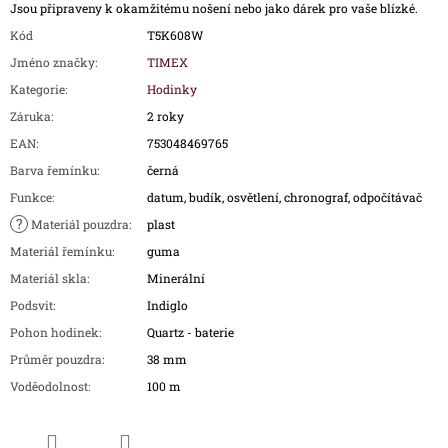
Jsou připraveny k okamžitému nošení nebo jako dárek pro vaše blízké.
Kód
T5K608W
Jméno značky
:
TIMEX
Kategorie
:
Hodinky
Záruka
:
2 roky
EAN
:
753048469765
Barva řemínku
:
černá
Funkce
:
datum, budík, osvětlení, chronograf, odpočítávač
?
Materiál pouzdra
:
plast
Materiál řemínku
:
guma
Materiál skla
:
Minerální
Podsvit
:
Indiglo
Pohon hodinek
:
Quartz - baterie
Průměr pouzdra
:
38 mm
Voděodolnost
:
100 m