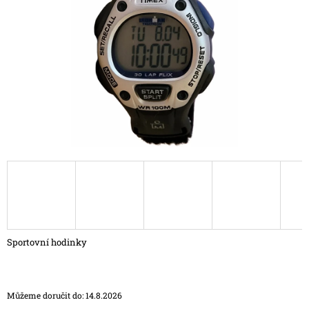
hvězdiček.
A
J
Í
T
?
HLEDAT
D
O
P
Sportovní hodinky
O
R
U
Č
Můžeme doručit do:
14.8.2026
U