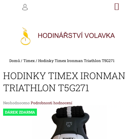
K
Přejít
NÁKU
M
HLEDAT
na
KOŠÍK
O
PŘIHLÁŠENÍ
ZPĚT
ZPĚT
obsah
Š
Í
C
K
O
P
O
Domů
/
Timex
/
Hodinky Timex Ironman Triathlon T5G271
T
Ř
HODINKY TIMEX IRONMAN
E
TRIATHLON T5G271
B
U
Průměrné
Neohodnoceno
Podrobnosti hodnocení
J
hodnocení
DÁREK ZDARMA
E
produktu
je
T
0,0
E
z
5
N