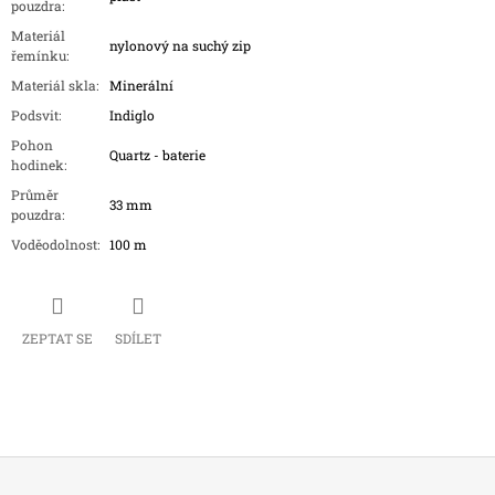
pouzdra
:
Materiál
nylonový na suchý zip
řemínku
:
Materiál skla
:
Minerální
Podsvit
:
Indiglo
Pohon
Quartz - baterie
hodinek
:
Průměr
33 mm
pouzdra
:
Voděodolnost
:
100 m
ZEPTAT SE
SDÍLET