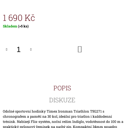
J
E
1 690 Kč
M
E
Měrná
Skladem
(>5 ks)
cena:
HODINKY
TIMEX
IRONMAN
DO
TRIATHLON
KOŠÍKU
T5K588
1
890
Kč
POPIS
DISKUZE
Odolné sportovní hodinky Timex Ironman Triathlon T5G271 s
chronografem a pamětí na 30 kol, ideální pro triatlon i každodenní
trénink. Nabízejí Flix-systém, noční režim Indiglo, vodotěsnost do 100 m a
praktický nylonový řemínek na suchý zip. Kompaktní 34mm pouzdro