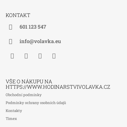
Z
Á
KONTAKT
P
A
601 123 547
T
Í
info@volavka.eu
Facebook
Instagram
WhatsApp
TikTok
VŠE O NÁKUPU NA
HTTPS://WWW.HODINARSTVIVOLAVKA.CZ
Obchodní podmínky
Podmínky ochrany osobních údajů
Kontakty
Timex