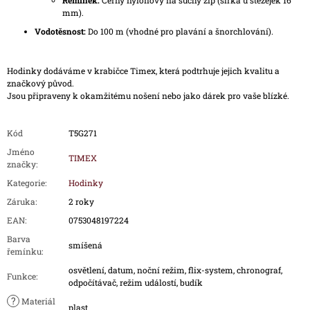
Řemínek:
Černý nylonový na suchý zip (šířka u stěžejek 16
mm).
Vodotěsnost:
Do 100 m (vhodné pro plavání a šnorchlování).
Hodinky dodáváme v krabičce Timex, která podtrhuje jejich kvalitu a
značkový původ.
Jsou připraveny k okamžitému nošení nebo jako dárek pro vaše blízké.
Kód
T5G271
Jméno
TIMEX
značky
:
Kategorie
:
Hodinky
Záruka
:
2 roky
EAN
:
0753048197224
Barva
smíšená
řemínku
:
osvětlení, datum, noční režim, flix-system, chronograf,
Funkce
:
odpočítávač, režim událostí, budík
?
Materiál
plast