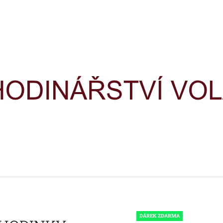
CO POTŘEBUJETE NAJÍT?
HLEDAT
DOPORUČUJEME
HODINKY TIMEX IRONMAN
HODINKY TIME
TRIATHLON T5H961
TRIATHLON T5K
DÁREK ZDARMA