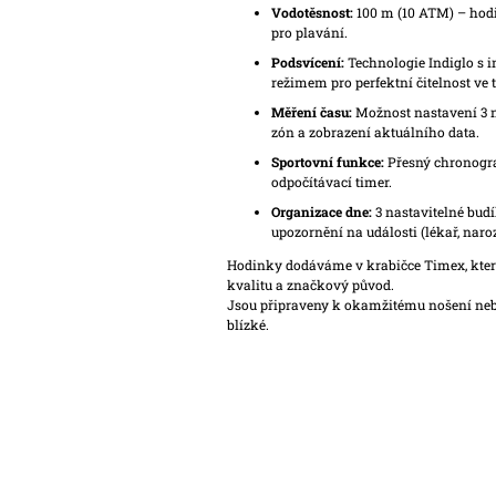
Vodotěsnost:
100 m (10 ATM) – hod
pro plavání.
Podsvícení:
Technologie Indiglo s
režimem pro perfektní čitelnost ve 
Měření času:
Možnost nastavení 3 
zón a zobrazení aktuálního data.
Sportovní funkce:
Přesný chronogra
odpočítávací timer.
Organizace dne:
3 nastavitelné bud
upozornění na události (lékař, naroz
Hodinky dodáváme v krabičce Timex, která
kvalitu a značkový původ.
Jsou připraveny k okamžitému nošení neb
blízké.