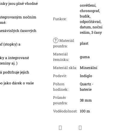
inky jsou plně vhodné
osvětlení,
chronograf,
budík,
 integrovaným nočním
Funkce
:
odpočítávač,
tmě.
datum, noční
nezávislých časových
režim, 3 časy
?
Materiál
plast
f (stopky) a
pouzdra
:
Materiál
guma
íky a integrované
řemínku
:
eniny aj. )
Materiál skla
:
Minerální
 podtrhuje jejich
Podsvit
:
Indiglo
o jako dárek o vaše
Pohon
Quartz -
hodinek
:
baterie
Průměr
38 mm
pouzdra
:
Voděodolnost
:
100 m