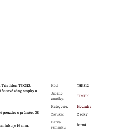
 Triathlon T5K312.
Kód
T5K312
 časové zóny, stopky a
Jméno
TIMEX
značky
:
Kategorie
:
Hodinky
é pouzdro o průměru 38
Záruka
:
2 roky
Barva
černá
emínku je 16 mm.
řemínku
: