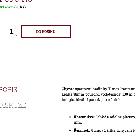
Měrná
Skladem
(>5 ks)
ena:
DO KOŠÍKU
POPIS
Objevte sportovní hodinky Timex Ironman
Lehké 38mm pouzdro, vodotěsnost 100 m, 3
Indiglo. Ideální parťák pro trénink.
DISKUZE
Konstrukce:
Lehké a odolné plastov
mm.
Řemínek:
Gumový, šířka uchycení ř