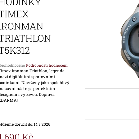
HODINKY
1 690 Kč
1 890 Kč
TIMEX
IRONMAN
TRIATHLON
T5K312
Průměrné
Neohodnoceno
Podrobnosti hodnocení
hodnocení
Timex Ironman Triathlon, legenda
produktu
mezi digitálními sportovními
e
hodinkami. Navrženy jako spolehlivý
,0
pracovní nástroj s perfektním
designem i výbavou. Doprava
ZDARMA!
vězdiček.
Můžeme doručit do:
14.8.2026
1 690 Kč