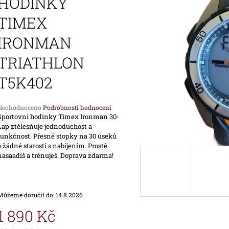
HODINKY
1 690 Kč
1 890 Kč
TIMEX
IRONMAN
TRIATHLON
T5K402
Průměrné
Neohodnoceno
Podrobnosti hodnocení
hodnocení
Sportovní hodinky Timex Ironman 30-
produktu
Lap ztělesňuje jednoduchost a
e
funkčnost. Přesné stopky na 30 úseků
,0
a žádné starosti s nabíjením. Prostě
nasaadíš a trénuješ. Doprava zdarma!
vězdiček.
Můžeme doručit do:
14.8.2026
1 890 Kč