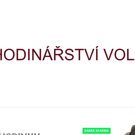
CO POTŘEBUJETE NAJÍT?
HLEDAT
DOPORUČUJEME
HODINKY TIMEX IRONMAN
HODINKY TIME
TRIATHLON T5H961
TRIATHLON T5K
DÁREK ZDARMA