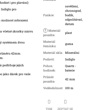
hodné i pro plavání)
osvětlení,
 Indiglo pro
chronograf,
Funkce
:
budík,
odpočítávač,
a možnost zobrazení
datum
?
Materiál
a včetně zkratky názvu
plast
pouzdra
:
Materiál
ný systémem dvou
guma
řemínku
:
Materiál skla
:
Minerální
 průměru 42mm.
mm.
Podsvit
:
Indiglo
 podtrhuje jejich
Pohon
Quartz -
hodinek
:
baterie
o jako dárek pro vaše
Průměr
42 mm
pouzdra
:
Voděodolnost
:
100 m
TISK
ZEPTAT SE