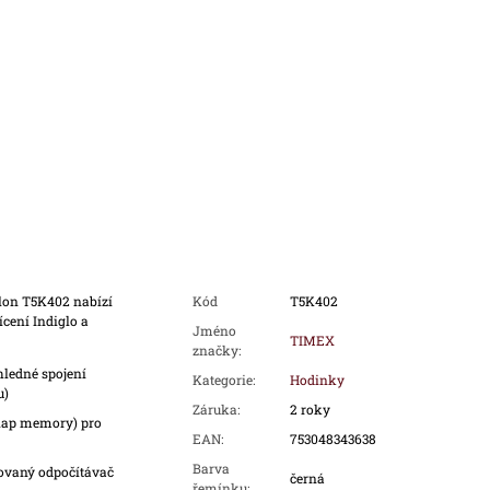
lon T5K402 nabízí
Kód
T5K402
cení Indiglo a
Jméno
TIMEX
značky
:
ledné spojení
Kategorie
:
Hodinky
u)
Záruka
:
2 roky
(lap memory) pro
EAN
:
753048343638
Barva
ovaný odpočítávač
černá
řemínku
: