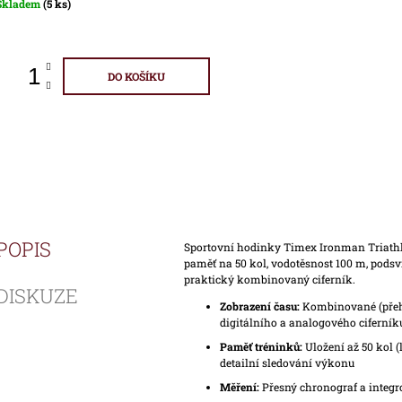
Měrná
Skladem
(5 ks)
ena:
DO KOŠÍKU
POPIS
Sportovní hodinky Timex Ironman Triath
paměť na 50 kol, vodotěsnost 100 m, podsví
praktický kombinovaný ciferník.
DISKUZE
Zobrazení času:
Kombinované (přeh
digitálního a analogového ciferník
Paměť tréninků:
Uložení až 50 kol 
detailní sledování výkonu
Měření:
Přesný chronograf a integr