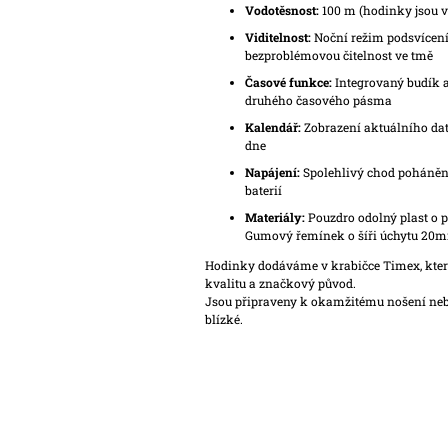
Vodotěsnost:
100 m (hodinky jsou v
Viditelnost:
Noční režim podsvícení
bezproblémovou čitelnost ve tmě
Časové funkce:
Integrovaný budík 
druhého časového pásma
Kalendář:
Zobrazení aktuálního dat
dne
Napájení:
Spolehlivý chod poháně
baterií
Materiály:
Pouzdro odolný plast o
Gumový řemínek o šíři úchytu 20
Hodinky dodáváme v krabičce Timex, která
kvalitu a značkový původ.
Jsou připraveny k okamžitému nošení neb
blízké.