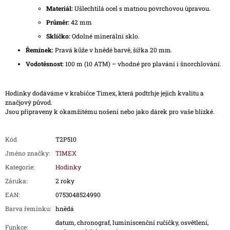
Materiál:
Ušlechtilá ocel s matnou povrchovou úpravou.
Průměr:
42 mm
Sklíčko:
Odolné minerální sklo.
Řemínek:
Pravá kůže v hnědé barvě, šířka 20 mm.
Vodotěsnost:
100 m (10 ATM) – vhodné pro plavání i šnorchlování.
Hodinky dodáváme v krabičce Timex, která podtrhje jejich kvalitu a
značjový původ.
Jsou připraveny k okamžitému nošení nebo jako dárek pro vaše blízké.
Kód
T2P510
Jméno značky
:
TIMEX
Kategorie
:
Hodinky
Záruka
:
2 roky
EAN
:
0753048524990
Barva řemínku
:
hnědá
datum, chronograf, luminiscenční ručičky, osvětlení,
Funkce
: