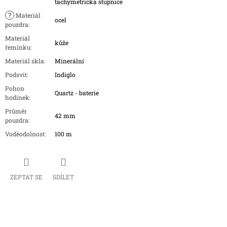
tachymetrická stupnice
?
Materiál
ocel
pouzdra
:
Materiál
kůže
řemínku
:
Materiál skla
:
Minerální
Podsvit
:
Indiglo
Pohon
Quartz - baterie
hodinek
:
Průměr
42 mm
pouzdra
:
Voděodolnost
:
100 m
ZEPTAT SE
SDÍLET