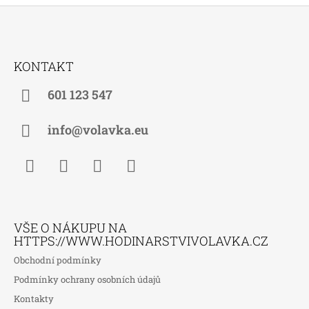
Z
Á
KONTAKT
P
A
601 123 547
T
Í
info@volavka.eu
Facebook
Instagram
WhatsApp
TikTok
VŠE O NÁKUPU NA
HTTPS://WWW.HODINARSTVIVOLAVKA.CZ
Obchodní podmínky
Podmínky ochrany osobních údajů
Kontakty