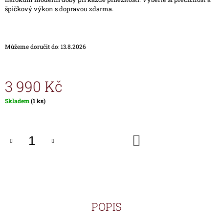
J
špičkový výkon s dopravou zdarma.
E
M
E
Můžeme doručit do:
13.8.2026
HODINKY
TIMEX
IRONMAN
3 990 Kč
TRIATHLON
T5H961
Měrná
Skladem
(1 ks)
1
cena:
690
Kč
DO
KOŠÍKU
POPIS