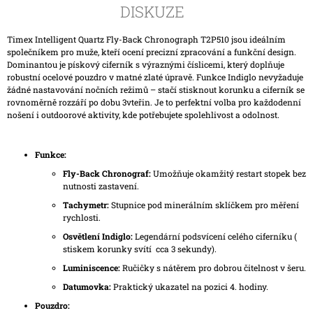
DISKUZE
Timex Intelligent Quartz Fly-Back Chronograph T2P510 jsou ideálním
společníkem pro muže, kteří ocení precizní zpracování a funkční design.
Dominantou je pískový ciferník s výraznými číslicemi, který doplňuje
robustní ocelové pouzdro v matné zlaté úpravě. Funkce Indiglo nevyžaduje
žádné nastavování nočních režimů – stačí stisknout korunku a ciferník se
rovnoměrně rozzáří po dobu 3vteřin. Je to perfektní volba pro každodenní
nošení i outdoorové aktivity, kde potřebujete spolehlivost a odolnost.
Funkce:
Fly-Back Chronograf:
Umožňuje okamžitý restart stopek bez
nutnosti zastavení.
Tachymetr:
Stupnice pod minerálním sklíčkem pro měření
rychlosti.
Osvětlení Indiglo:
Legendární podsvícení celého ciferníku (
stiskem korunky svítí cca 3 sekundy).
Luminiscence:
Ručičky s nátěrem pro dobrou čitelnost v šeru.
Datumovka:
Praktický ukazatel na pozici 4. hodiny.
Pouzdro: