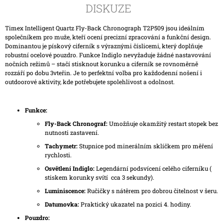
DISKUZE
Timex Intelligent Quartz Fly-Back Chronograph T2P509 jsou ideálním
společníkem pro muže, kteří ocení precizní zpracování a funkční design.
Dominantou je pískový ciferník s výraznými číslicemi, který doplňuje
robustní ocelové pouzdro. Funkce Indiglo nevyžaduje žádné nastavování
nočních režimů – stačí stisknout korunku a ciferník se rovnoměrně
rozzáří po dobu 3vteřin. Je to perfektní volba pro každodenní nošení i
outdoorové aktivity, kde potřebujete spolehlivost a odolnost.
Funkce:
Fly-Back Chronograf:
Umožňuje okamžitý restart stopek bez
nutnosti zastavení.
Tachymetr:
Stupnice pod minerálním sklíčkem pro měření
rychlosti.
Osvětlení Indiglo:
Legendární podsvícení celého ciferníku (
stiskem korunky svítí cca 3 sekundy).
Luminiscence:
Ručičky s nátěrem pro dobrou čitelnost v šeru.
Datumovka:
Praktický ukazatel na pozici 4. hodiny.
Pouzdro: