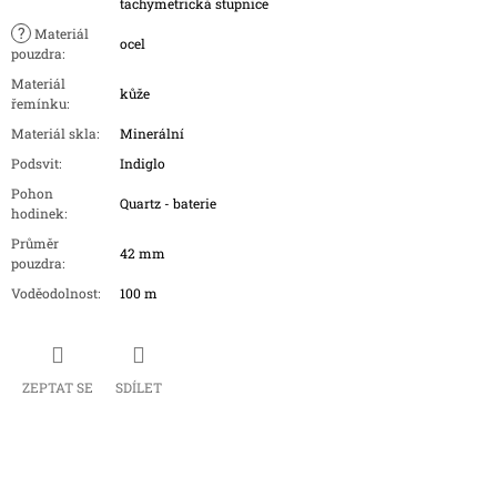
tachymetrická stupnice
?
Materiál
ocel
pouzdra
:
Materiál
kůže
řemínku
:
Materiál skla
:
Minerální
Podsvit
:
Indiglo
Pohon
Quartz - baterie
hodinek
:
Průměr
42 mm
pouzdra
:
Voděodolnost
:
100 m
ZEPTAT SE
SDÍLET