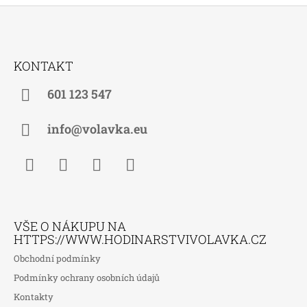
Z
Á
KONTAKT
P
A
601 123 547
T
Í
info@volavka.eu
Facebook
Instagram
WhatsApp
TikTok
VŠE O NÁKUPU NA
HTTPS://WWW.HODINARSTVIVOLAVKA.CZ
Obchodní podmínky
Podmínky ochrany osobních údajů
Kontakty