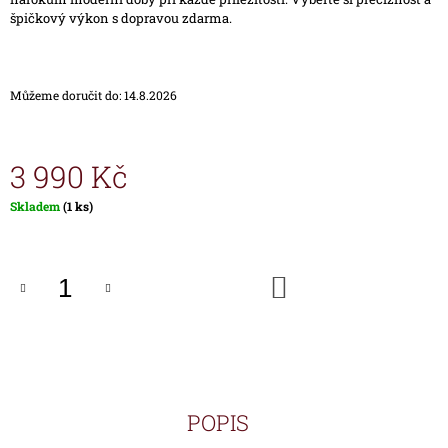
J
špičkový výkon s dopravou zdarma.
E
M
E
Můžeme doručit do:
14.8.2026
HODINKY
TIMEX
IRONMAN
3 990 Kč
TRIATHLON
T5K588
Měrná
Skladem
(1 ks)
1
cena:
890
Kč
DO
KOŠÍKU
POPIS