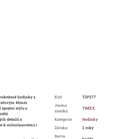
vodotěsné hodinky s
Kód
T2P277
oocelovým 46mm
Jméno
spojení stylu a
TIMEX
značky
:
otěší
ch detailů a
Kategorie
:
Hodinky
 se k volnočasovému i
Záruka
:
2 roky
Barva
hnědá