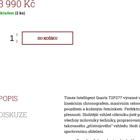
3 990 Kč
Měrná
Skladem
(2 ks)
ena:
DO KOŠÍKU
POPIS
Timex Intelligent Quartz T2P277 výrazné 
lineárním chronografem, masivním cel
pouzdrem a koženým řemínkem. Perfektní 
DISKUZE
přesnosti. Složitější vzhled ciferníku jistě p
všechny milovníky techniky, propracovaný
takzvaného „přístrojového“ vzhledu. Hodí
sportovnímu oblečení.