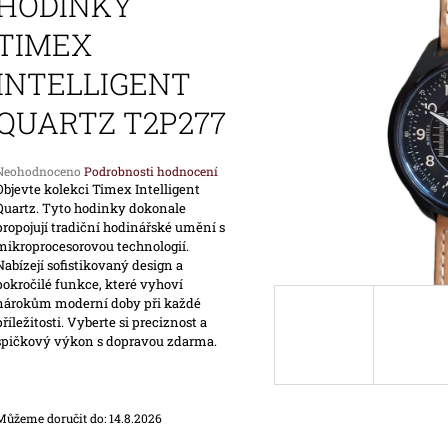
HODINKY
1 690 Kč
1 890 Kč
TIMEX
INTELLIGENT
QUARTZ T2P277
Průměrné
Neohodnoceno
Podrobnosti hodnocení
hodnocení
Objevte kolekci Timex Intelligent
produktu
Quartz. Tyto hodinky dokonale
e
propojují tradiční hodinářské umění s
,0
mikroprocesorovou technologií.
Nabízejí sofistikovaný design a
pokročilé funkce, které vyhoví
vězdiček.
nárokům moderní doby při každé
příležitosti. Vyberte si preciznost a
špičkový výkon s dopravou zdarma.
Můžeme doručit do:
14.8.2026