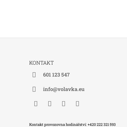
Z
Á
KONTAKT
P
A
601 123 547
T
Í
info@volavka.eu
Facebook
Instagram
WhatsApp
TikTok
Kontakt provozovna hodinářství: +420 222 321 593