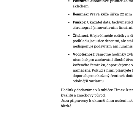
Pouzdro:
Celoocelové, průměr 46 m
sklíčkem.
Řemínek:
Pravá kůže, šířka 22 mm
Funkce:
Ukazatel data, tachymetric
chronograf (s inovativním lineárn
Čitelnost:
Hřejivě hnědé ručičky a č
podkladu jsou sice decentní, ale stá
nedisponuje podsvitem ani luminis
Vodotěsnost:
Samotné hodinky zvlá
nicméně pro zachování dlouhé živo
koženého řemínku, doporučujeme 
namáčení. Pokud s nimi plánujete tr
doporučujeme kožený řemínek doč
odolnější variantu.
Hodinky dodáváme v krabičce Timex, která
kvalitu a značkový původ.
Jsou připraveny k okamžitému nošení neb
blízké.