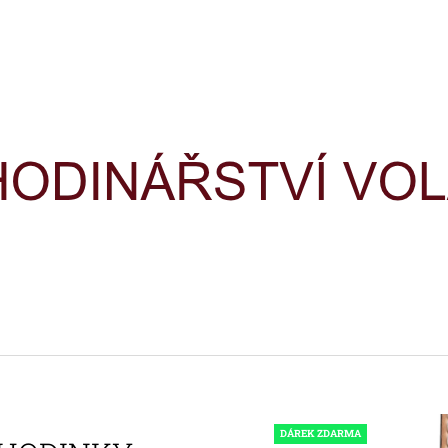
CO POTŘEBUJETE NAJÍT?
HLEDAT
DOPORUČUJEME
HODINKY TIMEX IRONMAN
HODINKY TIME
TRIATHLON T5H961
TRIATHLON T5K
DÁREK ZDARMA