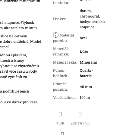
m, osazeno minerálním
řemínku
:
datum,
chronograf,
Funkce
:
tachymetrická
ká stupnice, Flyback
stupnice
ím ukazatelem minut)
?
Materiál
íslice na černém
ocel
pouzdra
:
le dobře viditelné. Model
cencí.
Materiál
kůže
řemínku
:
dnou i plavání,
tnosti a krásy
Materiál skla
:
Minerální
vyhnout se zbytečnému
Pohon
Quartz -
ávit více času u vody,
hodinek
:
baterie
asně vyměnit za
Průměr
46 mm
pouzdra
:
 podtrhuje jejich
Voděodolnost
:
100 m
o jako dárek pro vaše
TISK
ZEPTAT SE