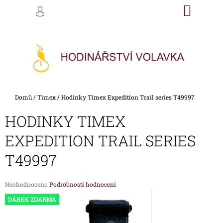
K
Přejít
NÁKU
M
HLEDAT
na
KOŠÍK
O
PŘIHLÁŠENÍ
ZPĚT
ZPĚT
obsah
Š
Í
C
K
O
P
O
Domů
/
Timex
/
Hodinky Timex Expedition Trail series T49997
T
Ř
HODINKY TIMEX
E
EXPEDITION TRAIL SERIES
B
U
T49997
J
E
Průměrné
Neohodnoceno
Podrobnosti hodnocení
hodnocení
T
DÁREK ZDARMA
produktu
E
je
N
0,0