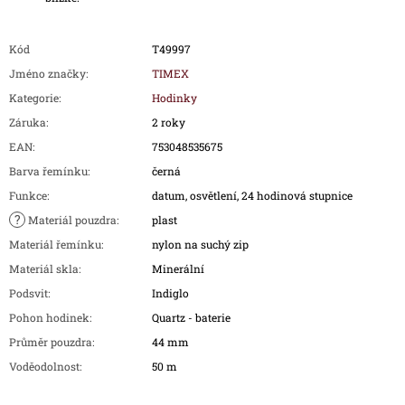
Kód
T49997
Jméno značky
:
TIMEX
Kategorie
:
Hodinky
Záruka
:
2 roky
EAN
:
753048535675
Barva řemínku
:
černá
Funkce
:
datum, osvětlení, 24 hodinová stupnice
?
Materiál pouzdra
:
plast
Materiál řemínku
:
nylon na suchý zip
Materiál skla
:
Minerální
Podsvit
:
Indiglo
Pohon hodinek
:
Quartz - baterie
Průměr pouzdra
:
44 mm
Voděodolnost
:
50 m