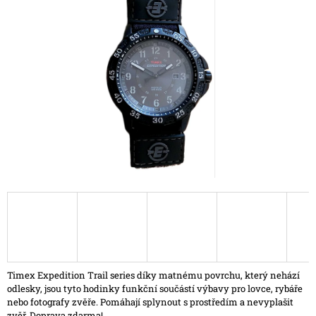
z
A
5
J
hvězdiček.
Í
T
?
HLEDAT
D
O
P
O
R
Timex Expedition Trail series díky matnému povrchu, který nehází
U
odlesky, jsou tyto hodinky funkční součástí výbavy pro lovce, rybáře
Č
nebo fotografy zvěře. Pomáhají splynout s prostředím a nevyplašit
U
zvěř. Doprava zdarma!