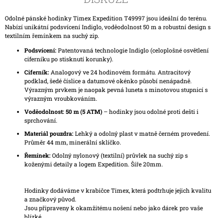
Odolné pánské hodinky Timex Expedition T49997 jsou ideální do terénu.
Nabízí unikátní podsvícení Indiglo, voděodolnost 50 m a robustní design s
textilním řemínkem na suchý zip.
Podsvícení:
Patentovaná technologie Indiglo (celoplošné osvětlení
ciferníku po stisknutí korunky).
Ciferník:
Analogový ve 24 hodinovém formátu. Antracitový
podklad, šedé číslice a datumové okénko působí nenápadně.
Výrazným prvkem je naopak pevná luneta s minotovou stupnicí s
výrazným vroubkováním.
Voděodolnost:
50 m (5 ATM)
– hodinky jsou odolné proti dešti i
sprchování.
Materiál pouzdra:
Lehký a odolný plast v matně černém provedení.
Průměr 44 mm, minerální sklíčko.
Řemínek:
Odolný nylonový (textilní) průvlek na suchý zip s
koženými detaily a logem Expedition. Šíře 20mm.
Hodinky dodáváme v krabičce Timex, která podtrhuje jejich kvalitu
a značkový původ.
Jsou připraveny k okamžitému nošení nebo jako dárek pro vaše
blízké.