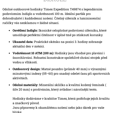
Odolné outdoorové hodinky Timex Expedition T49874 s legendárním
podsvícením Indiglo a vodotěsností 100 m. Ideální parťák pro
dobrodružství i každodenní nošení. Čitelný ciferník a luminiscenční
ručičky vás nezklamou v žádné situaci.
Osvětlení Indiglo:
Ikonické celoplošné podsvícení ciferníku, které
umožňuje perfektní čitelnost v úplné tmě po stisknutí korunky.
Ukazatel data:
Praktické okénko na pozici 3. hodiny zobrazuje
aktuální den v měsíci.
Vodotěsnost 10 ATM (100 m):
Hodinky jsou vhodné pro plavání i
šnorchlování. Robustní konstrukce spolehlivě chrání strojek před
vodou a vlhkostí.
Outdoorový design:
Matné pouzdro (průměr 40 mm) s výraznými
minutovými indexy (05–60) pro snadný odečet času při sportovních
aktivitách.
Odolné materiály:
Minerální sklíčko a kvalitní kožený řemínek (
šíře 20 mm) s prošíváním, který zvládne i náročnější terén.
Hodinky dodáváme v krabičce Timex, která podtrhuje jejich kvalitu
a značkový původ.
Jsou přpraveny k okamžitému nošení nebo jako dárek pro vaše
blízké.