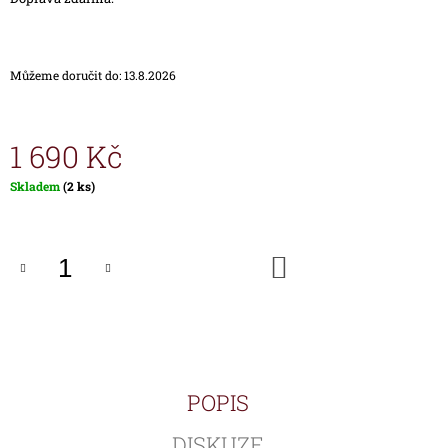
J
E
M
E
Můžeme doručit do:
13.8.2026
HODINKY
TIMEX
1 690 Kč
IRONMAN
TRIATHLON
T5K588
Měrná
Skladem
(2 ks)
cena:
1
890
Kč
DO
KOŠÍKU
POPIS
DISKUZE