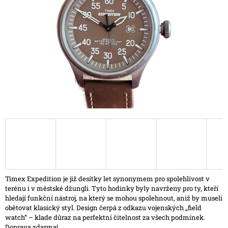
hvězdiček.
A
J
Í
T
?
HLEDAT
D
O
P
Timex Expedition je již desítky let synonymem pro spolehlivost v
O
terénu i v městské džungli. Tyto hodinky byly navrženy pro ty, kteří
R
hledají funkční nástroj, na který se mohou spolehnout, aniž by museli
U
obětovat klasický styl. Design čerpá z odkazu vojenských „field
Č
watch“ – klade důraz na perfektní čitelnost za všech podmínek.
U
Doprava zdarma!