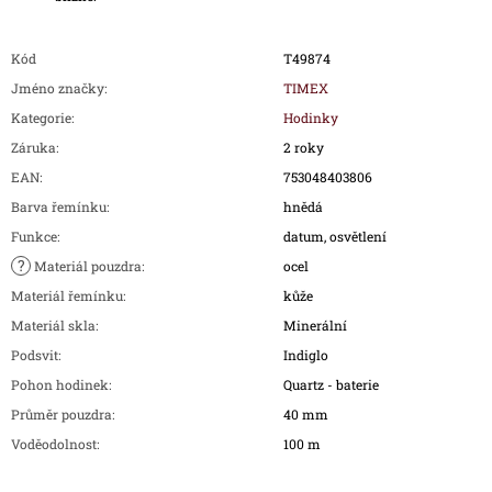
Kód
T49874
Jméno značky
:
TIMEX
Kategorie
:
Hodinky
Záruka
:
2 roky
EAN
:
753048403806
Barva řemínku
:
hnědá
Funkce
:
datum, osvětlení
?
Materiál pouzdra
:
ocel
Materiál řemínku
:
kůže
Materiál skla
:
Minerální
Podsvit
:
Indiglo
Pohon hodinek
:
Quartz - baterie
Průměr pouzdra
:
40 mm
Voděodolnost
:
100 m