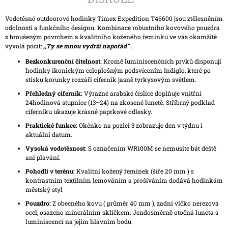
Vodotěsné outdoorové hodinky Timex Expedition T46600 jsou ztělesněním
odolnosti a funkčního designu. Kombinace robustního kovového pouzdra
s broušeným povrchem a kvalitního koženého řemínku ve vás okamžitě
vyvolá pocit:
,,T
y se mnou vydrží napořád"
.
Bezkonkurenční čitelnost:
Kromě luminiscenčních prvků disponují
hodinky ikonickým celoplošným podsvícením Indiglo, které po
stisku korunky rozzáří ciferník jasně tyrkysovým světlem.
Přehledný ciferník:
Výrazné arabské číslice doplňuje vnitřní
24hodinová stupnice (13–24) na zkosené lunetě. Stříbrný podklad
ciferníku ukazuje krásné paprkové odlesky.
Praktické funkce:
Okénko na pozici 3 zobrazuje den v týdnu i
aktuální datum.
Vysoká vodotěsnost:
S označením WR100M se nemusíte bát deště
ani plavání.
Pohodlí v terénu:
Kvalitní kožený řemínek (šíře 20 mm ) s
kontrastním textilním lemováním a prošíváním dodává hodinkám
městský styl
Pouzdro:
Z obecného kovu ( průměr 40 mm ), zadní víčko nerezová
ocel, osazeno minerálním sklíčkem. Jendosměrně otočná luneta s
luminiscencí na jejím hlavním bodu.