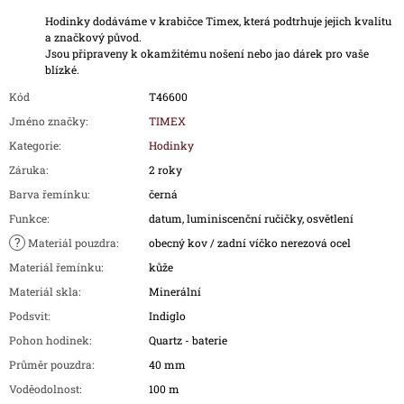
Hodinky dodáváme v krabičce Timex, která podtrhuje jejich kvalitu
a značkový původ.
Jsou připraveny k okamžitému nošení nebo jao dárek pro vaše
blízké.
Kód
T46600
Jméno značky
:
TIMEX
Kategorie
:
Hodinky
Záruka
:
2 roky
Barva řemínku
:
černá
Funkce
:
datum, luminiscenční ručičky, osvětlení
?
Materiál pouzdra
:
obecný kov / zadní víčko nerezová ocel
Materiál řemínku
:
kůže
Materiál skla
:
Minerální
Podsvit
:
Indiglo
Pohon hodinek
:
Quartz - baterie
Průměr pouzdra
:
40 mm
Voděodolnost
:
100 m