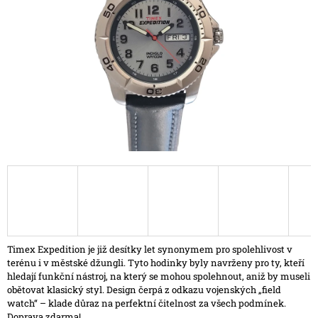
hvězdiček.
A
J
Í
T
?
HLEDAT
D
O
P
Timex Expedition je již desítky let synonymem pro spolehlivost v
O
terénu i v městské džungli. Tyto hodinky byly navrženy pro ty, kteří
R
hledají funkční nástroj, na který se mohou spolehnout, aniž by museli
U
obětovat klasický styl. Design čerpá z odkazu vojenských „field
Č
watch“ – klade důraz na perfektní čitelnost za všech podmínek.
U
Doprava zdarma!