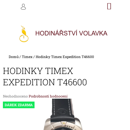
K
Přejít
NÁKU
M
HLEDAT
na
KOŠÍK
O
PŘIHLÁŠENÍ
ZPĚT
ZPĚT
obsah
Š
Í
C
K
O
P
O
Domů
/
Timex
/
Hodinky Timex Expedition T46600
T
Ř
HODINKY TIMEX
E
EXPEDITION T46600
B
U
Průměrné
Neohodnoceno
Podrobnosti hodnocení
J
hodnocení
DÁREK ZDARMA
E
produktu
je
T
0,0
E
z
5
N