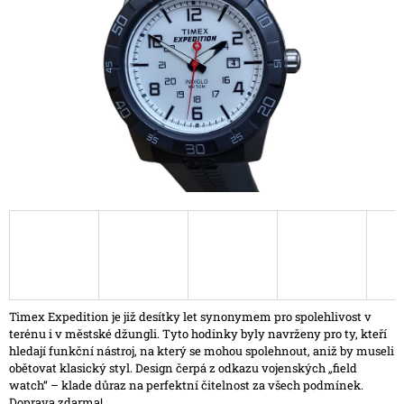
hvězdiček.
A
J
Í
T
?
HLEDAT
D
O
P
Timex Expedition je již desítky let synonymem pro spolehlivost v
O
terénu i v městské džungli. Tyto hodinky byly navrženy pro ty, kteří
R
hledají funkční nástroj, na který se mohou spolehnout, aniž by museli
U
obětovat klasický styl. Design čerpá z odkazu vojenských „field
Č
watch“ – klade důraz na perfektní čitelnost za všech podmínek.
U
Doprava zdarma!