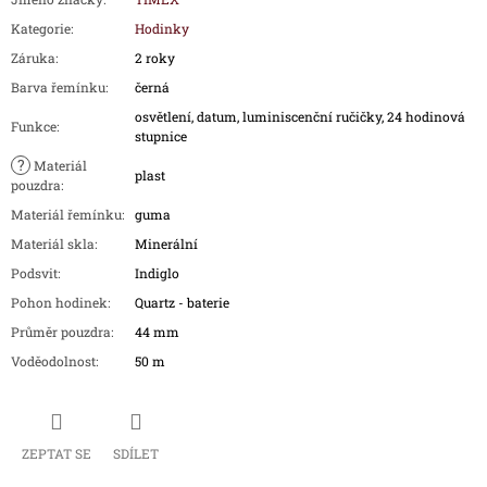
Kategorie
:
Hodinky
Záruka
:
2 roky
Barva řemínku
:
černá
osvětlení, datum, luminiscenční ručičky, 24 hodinová
Funkce
:
stupnice
?
Materiál
plast
pouzdra
:
Materiál řemínku
:
guma
Materiál skla
:
Minerální
Podsvit
:
Indiglo
Pohon hodinek
:
Quartz - baterie
Průměr pouzdra
:
44 mm
Voděodolnost
:
50 m
ZEPTAT SE
SDÍLET