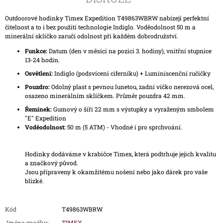
Outdoorové hodinky Timex Expedition T49863WBRW nabízejí perfektní
čitelnost a to i bez použití technologie Indiglo. Voděodolnost 50 m a
minerální sklíčko zaručí odolnost při každém dobrodružství.
Funkce:
Datum (den v měsíci na pozici 3. hodiny), vnitřní stupnice
13-24 hodin.
Osvětlení:
Indiglo (podsvícení ciferníku) + Luminiscenční ručičky
Pouzdro:
Odolný plast s pevnou lunetou, zadní víčko nerezová ocel,
osazeno minerálním sklíčkem. Průměr pouzdra 42 mm.
Řemínek:
Gumový o šíři 22 mm s výstupky a vyraženým smbolem
"E" Expedition
Voděodolnost:
50 m (5 ATM) - Vhodné i pro sprchvoání.
Hodinky dodáváme v krabičce Timex, která podtrhuje jejich kvalitu
a značkový původ.
Jsou připraveny k okamžitému nošení nebo jako dárek pro vaše
blízké.
Kód
T49863WBRW
Jméno značky
:
TIMEX