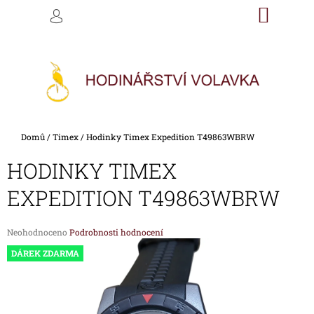
K
Přejít
NÁKU
M
HLEDAT
na
KOŠÍK
O
PŘIHLÁŠENÍ
ZPĚT
ZPĚT
obsah
Š
Í
C
K
O
P
O
Domů
/
Timex
/
Hodinky Timex Expedition T49863WBRW
T
Ř
HODINKY TIMEX
E
EXPEDITION T49863WBRW
B
U
Průměrné
Neohodnoceno
Podrobnosti hodnocení
J
hodnocení
DÁREK ZDARMA
E
produktu
je
T
0,0
E
z
5
N