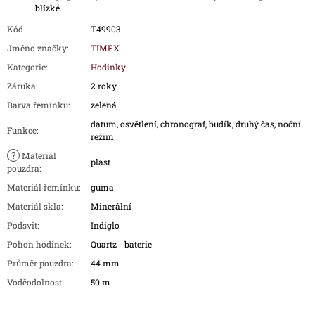
blízké.
Kód
T49903
Jméno značky
:
TIMEX
Kategorie
:
Hodinky
Záruka
:
2 roky
Barva řemínku
:
zelená
datum, osvětlení, chronograf, budík, druhý čas, noční
Funkce
:
režim
?
Materiál
plast
pouzdra
:
Materiál řemínku
:
guma
Materiál skla
:
Minerální
Podsvit
:
Indiglo
Pohon hodinek
:
Quartz - baterie
Průměr pouzdra
:
44 mm
Voděodolnost
:
50 m