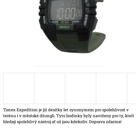
hvězdiček.
A
J
Í
T
?
HLEDAT
D
O
P
Timex Expedition je již desítky let synonymem pro spolehlivost v
O
terénu i v městské džungli. Tyto hodinky byly navrženy pro ty, kteří
R
hledají spolehlivý nástroj ať už jsou kdekoliv. Doprava zdarma!
U
Č
U