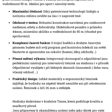
vodotěsnost 50 m. Ideální pro sport i náročný terén.
Maximální čitelnost:
Díky patentované technologii Indiglo a
nočnímu režimu uvidíte na čas i v naprosté tmě.
Odolnost v terénu:
Robustní konstrukce navržená pro outdoorové
nadšence, atlety a dobrodruhy. Obdelníkové pouzdro o průměru
44mm, minerální sklíčko a voděodolnost do 50 m (vhodné pro
sprchování)
Komplexní časové funkce:
S trojicí budíků a druhým časovým
pásmem budete mít svůj program pod kontrolou kdekoli na světě.
Nastavte si upozornění na cokoliv (buzení, léky, odchody...)
Přesné měření výkonu:
Integrovaný chronograf a odpočítávač jsou
perfektními nástroji pro intervalový trénink na stadionu i v přírodě.
Odpočítávač využijete i při běžných denních činnostech ( doba varu,
včasný odchod ...)
Praktický design:
Lehké materiály a ergonomický řemínek
zajišťují, že hodinky na zápěstí téměř neucítíte ani při celodenním
nošení. Řemínek o šíři 26 mm u stěžejek.
Hodinky dodáváme v krabičce Timex, která podtrhuje kvalitu a
značkový původ.
Jsou připraveny k okamžitému nošení nebo jako dárek pro vaše