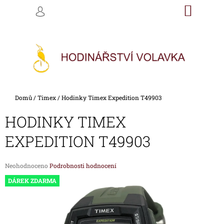
K
Přejít
NÁKU
M
HLEDAT
na
KOŠÍK
O
PŘIHLÁŠENÍ
ZPĚT
ZPĚT
obsah
Š
Í
C
K
O
P
O
Domů
/
Timex
/
Hodinky Timex Expedition T49903
T
Ř
HODINKY TIMEX
E
EXPEDITION T49903
B
U
Průměrné
Neohodnoceno
Podrobnosti hodnocení
J
hodnocení
DÁREK ZDARMA
E
produktu
je
T
0,0
E
z
5
N