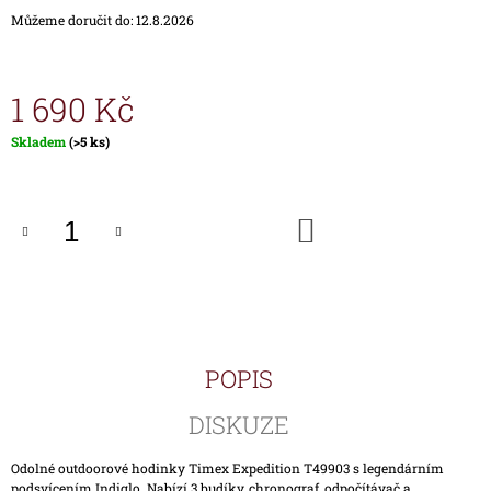
J
Můžeme doručit do:
12.8.2026
E
M
E
1 690 Kč
HODINKY
Měrná
Skladem
(>5 ks)
TIMEX
cena:
IRONMAN
TRIATHLON
T5H961
DO
1
KOŠÍKU
690
Kč
POPIS
DISKUZE
Odolné outdoorové hodinky Timex Expedition T49903 s legendárním
podsvícením Indiglo. Nabízí 3 budíky, chronograf, odpočítávač a