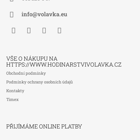
T
Í
info@volavka.eu
Facebook
Instagram
WhatsApp
TikTok
VŠE O NÁKUPU NA
HTTPS://WWW.HODINARSTVIVOLAVKA.CZ
Obchodní podmínky
Podmínky ochrany osobních údajů
Kontakty
Timex
PŘIJÍMÁME ONLINE PLATBY