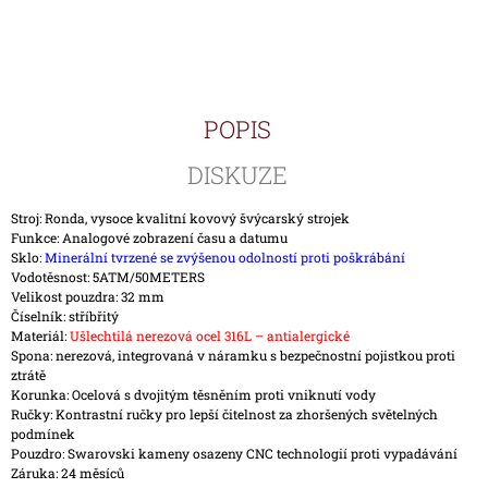
J
E
M
E
POPIS
HODINKY
TIMEX
IRONMAN
DISKUZE
TRIATHLON
T5K588
Stroj: Ronda, vysoce kvalitní kovový švýcarský strojek
1
Funkce: Analogové zobrazení času a datumu
890
Sklo:
Minerální tvrzené se zvýšenou odolností proti poškrábání
Kč
Vodotěsnost: 5ATM/50METERS
Velikost pouzdra: 32 mm
Číselník: stříbřitý
Materiál:
Ušlechtilá nerezová ocel 316L – antialergické
Spona: nerezová, integrovaná v náramku s bezpečnostní pojistkou proti
ztrátě
Korunka: Ocelová s dvojitým těsněním proti vniknutí vody
Ručky: Kontrastní ručky pro lepší čitelnost za zhoršených světelných
podmínek
Pouzdro: Swarovski kameny osazeny CNC technologií proti vypadávání
Záruka: 24 měsíců