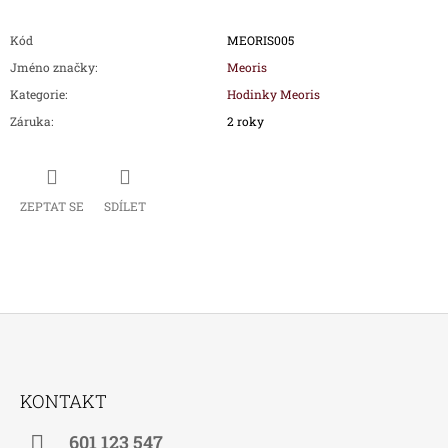
Kód
MEORIS005
Jméno značky
:
Meoris
Kategorie
:
Hodinky Meoris
Záruka
:
2 roky
ZEPTAT SE
SDÍLET
Z
Á
KONTAKT
P
A
601 123 547