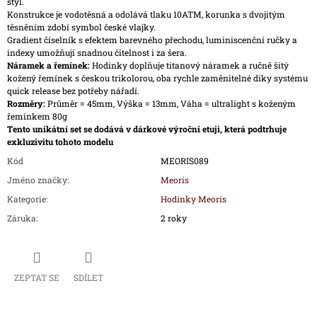
styl.
Konstrukce je vodotěsná a odolává tlaku 10ATM, korunka s dvojitým
těsněním zdobí symbol české vlajky.
Gradient číselník s efektem barevného přechodu, luminiscenční ručky a
indexy umožňují snadnou čitelnost i za šera.
Náramek a řemínek:
Hodinky doplňuje titanový náramek a ručně šitý
kožený řemínek s českou trikolorou, oba rychle zaměnitelné díky systému
quick release bez potřeby nářadí.
Rozměry:
Průměr = 45mm, Výška = 13mm, Váha = ultralight s koženým
řemínkem 80g
Tento unikátní set se dodává v dárkové výroční etuji, která podtrhuje
exkluzivitu tohoto modelu
Kód
MEORIS089
Jméno značky
:
Meoris
Kategorie
:
Hodinky Meoris
Záruka
:
2 roky
ZEPTAT SE
SDÍLET