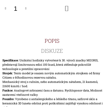
DO
KOŠÍKU
POPIS
DISKUZE
Specifikace:
Unikátní hodinky vytvořené k 30. výročí značky MEORIS,
představují limitovanou edici 100 kusů, která ztělesňuje pokročilé
technologie a prestižní zpracování
Strojek:
Tento model je osazen novým automatickým strojkem od firmy
Citizen s 60hodinovou rezervou nátahu.
Mechanický stroj s ručním, nebo automatickým nátahem, 21 kamenů,
21600 kmitů / hod.
Funkce:
Analogové zobrazení času a datumu. Rychloposuv data, Možnost
zastavení vteřinové ručky.
Pouzdro:
Vyrobeno z antialergického a lehkého titanu, safírové sklo a
keramická 3D luneta odolná proti poškrábání zajišťují vysokou odolnost i