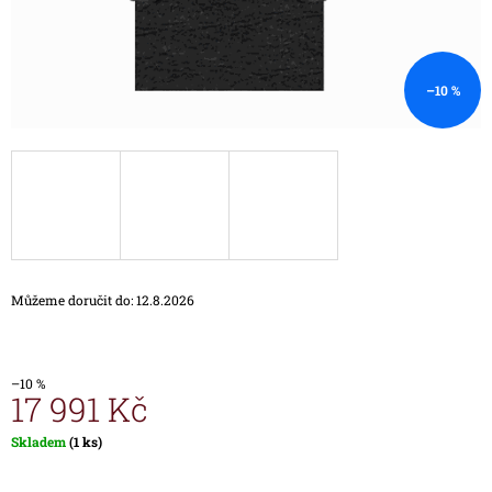
J
E
M
E
–10 %
HODINKY
TIMEX
IRONMAN
TRIATHLON
T5H961
1
690
Kč
Můžeme doručit do:
12.8.2026
–10 %
17 991 Kč
Měrná
Skladem
(1 ks)
cena: