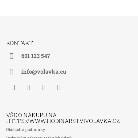
Z
Á
KONTAKT
P
A
601 123 547
T
Í
info@volavka.eu
Facebook
Instagram
WhatsApp
TikTok
VŠE O NÁKUPU NA
HTTPS://WWW.HODINARSTVIVOLAVKA.CZ
Obchodní podmínky