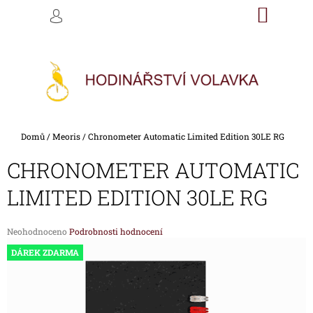
K
Přejít
NÁKU
M
HLEDAT
na
KOŠÍK
O
PŘIHLÁŠENÍ
ZPĚT
ZPĚT
obsah
Š
Í
C
K
O
P
O
Domů
/
Meoris
/
Chronometer Automatic Limited Edition 30LE RG
T
Ř
CHRONOMETER AUTOMATIC
E
LIMITED EDITION 30LE RG
B
U
Průměrné
Neohodnoceno
Podrobnosti hodnocení
J
hodnocení
DÁREK ZDARMA
E
produktu
je
T
0,0
E
z
5
N